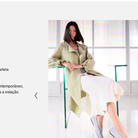
rtela 
ontemporâneo, 
a a estação.