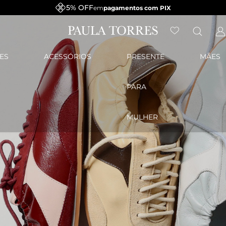
5% OFF
em
pagamentos com PIX
ES
ACESSÓRIOS
PRESENTE
MÃES
PARA
MULHER