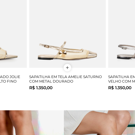
ADO JOLIE
SAPATILHA EM TELA AMELIE SATURNO
SAPATILHA E
LTO FINO
COM METAL DOURADO
VELHO COM M
R$ 1.350,00
R$ 1.350,00
39
40
34
35
36
37
38
39
40
34
35
COMPRAR