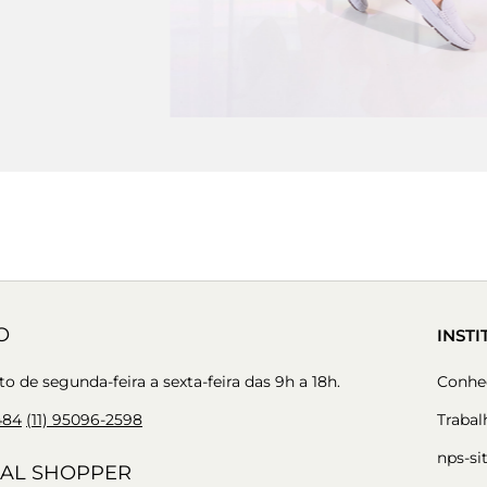
O
INST
 de segunda-feira a sexta-feira das 9h a 18h.
Conheç
484
(11) 95096-2598
Traba
nps-si
AL SHOPPER