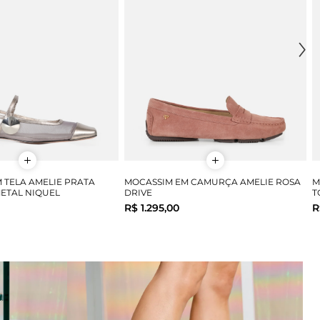
M TELA AMELIE PRATA
MOCASSIM EM CAMURÇA AMELIE ROSA
M
ETAL NIQUEL
DRIVE
T
R$ 1.295,00
R
36
37
38
39
40
34
35
36
37
38
39
40
COMPRAR
COMPRAR