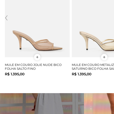
MULE EM COURO JOLIE NUDE BICO
MULE EM COURO METALIZ
FOLHA SALTO FINO
SATURNO BICO FOLHA SA
R$ 1.395,00
R$ 1.395,00
34
35
36
37
38
39
40
34
35
36
37
38
COMPRAR
COMPRAR