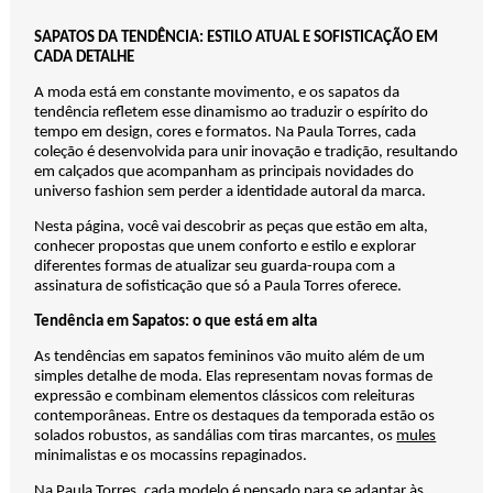
SAPATOS DA TENDÊNCIA: ESTILO ATUAL E SOFISTICAÇÃO EM
CADA DETALHE
A moda está em constante movimento, e os sapatos da
tendência refletem esse dinamismo ao traduzir o espírito do
tempo em design, cores e formatos. Na Paula Torres, cada
coleção é desenvolvida para unir inovação e tradição, resultando
em calçados que acompanham as principais novidades do
universo fashion sem perder a identidade autoral da marca.
Nesta página, você vai descobrir as peças que estão em alta,
conhecer propostas que unem conforto e estilo e explorar
diferentes formas de atualizar seu guarda-roupa com a
assinatura de sofisticação que só a Paula Torres oferece.
Tendência em Sapatos: o que está em alta
As tendências em sapatos femininos vão muito além de um
simples detalhe de moda. Elas representam novas formas de
expressão e combinam elementos clássicos com releituras
contemporâneas. Entre os destaques da temporada estão os
solados robustos, as sandálias com tiras marcantes, os
mules
minimalistas e os mocassins repaginados.
Na Paula Torres, cada modelo é pensado para se adaptar às