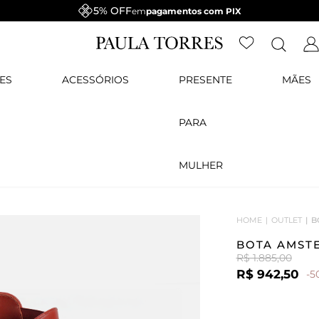
5% OFF
em
pagamentos com PIX
ES
ACESSÓRIOS
PRESENTE
MÃES
PARA
MULHER
HOME
OUTLET
B
BOTA AMST
R$ 1.885,00
R$ 942,50
-5