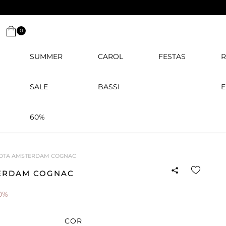
0
SUMMER
CAROL
FESTAS
R
SALE
BASSI
E
60%
OTA AMSTERDAM COGNAC
ERDAM COGNAC
0%
COR