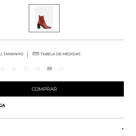
EU TAMANHO
TABELA DE MEDIDAS
35
36
37
38
39
40
COMPRAR
GA
 OU RETIRE EM LOJA
OK