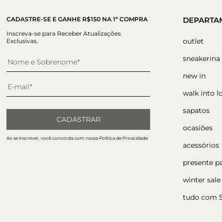
CADASTRE-SE E GANHE R$150 NA 1ª COMPRA
DEPARTA
Inscreva-se para Receber Atualizações
outlet
Exclusivas.
sneakerina
new in
walk into l
sapatos
CADASTRAR
ocasiões
Ao se inscrever, você concorda com nossa Política de Privacidade.
acessórios
presente p
winter sale
tudo com 