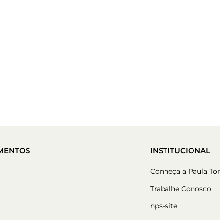
36
37
38
39
40
COMPRAR
MENTOS
INSTITUCIONAL
Conheça a Paula Tor
Trabalhe Conosco
nps-site