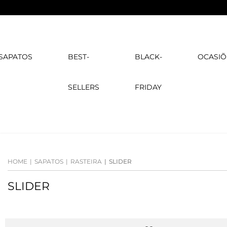
SAPATOS
BEST-
BLACK-
OCASIÕ
SELLERS
FRIDAY
HOME
SAPATOS
RASTEIRA
SLIDER
SLIDER