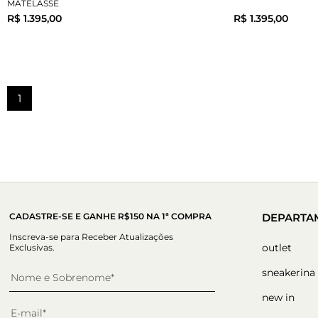
MATELASSÊ
R$ 1.395,00
R$ 1.395,00
34
35
36
37
38
39
40
34
35
COMPRAR
1
CADASTRE-SE E GANHE R$150 NA 1ª COMPRA
DEPARTA
Inscreva-se para Receber Atualizações
outlet
Exclusivas.
sneakerina
new in