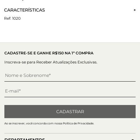
Não sei meu CEP
CARACTERÍSTICAS
A Bota Bristo é um calçado feminino confeccionado em
couro. O seu bico fino confere elegância à bota e o salto
1020
médio cone oferece conforto para o dia a dia. As franjas e
Material:
Couro
ilhoses nas laterais externas adicionam um toque de estilo e
Altura do salto:
8 cm
personalidade ao calçado.
CADASTRE-SE E GANHE R$150 NA 1ª COMPRA
Inscreva-se para Receber Atualizações Exclusivas.
CADASTRAR
Ao se inscrever, você concorda com nossa Política de Privacidade.