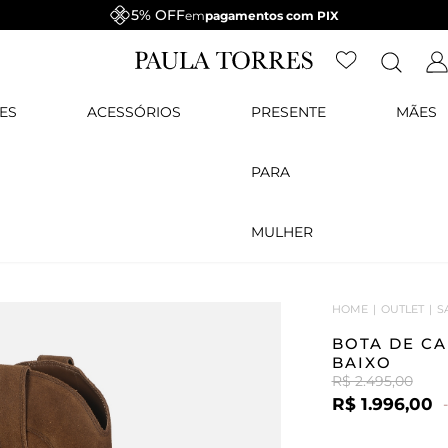
5% OFF
em
pagamentos com PIX
ES
ACESSÓRIOS
PRESENTE
MÃES
PARA
MULHER
HOME
OUTLET
S
BOTA DE C
BAIXO
R$ 2.495,00
R$ 1.996,00