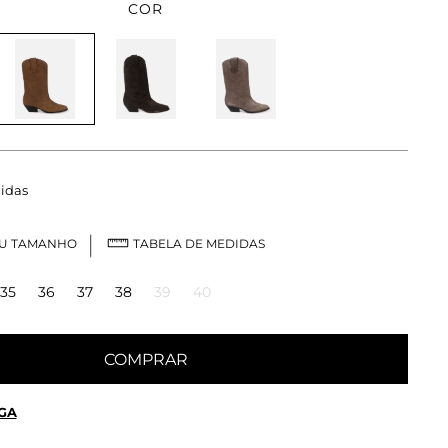
COR
idas
EU TAMANHO
TABELA DE MEDIDAS
35
36
37
38
39
40
COMPRAR
GA
 OU RETIRE EM LOJA