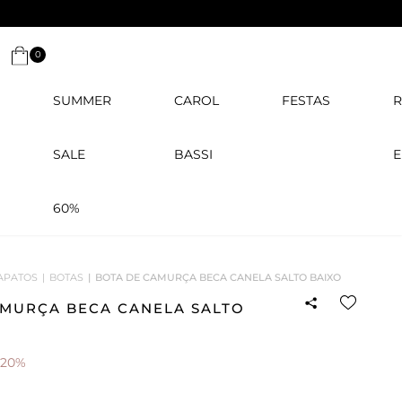
0
SUMMER
CAROL
FESTAS
R
SALE
BASSI
E
60%
APATOS
BOTAS
BOTA DE CAMURÇA BECA CANELA SALTO BAIXO
AMURÇA BECA CANELA SALTO
-20%