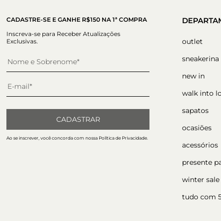
CADASTRE-SE E GANHE R$150 NA 1ª COMPRA
DEPARTA
Inscreva-se para Receber Atualizações
outlet
Exclusivas.
sneakerina
new in
walk into l
sapatos
CADASTRAR
ocasiões
Ao se inscrever, você concorda com nossa Política de Privacidade.
acessórios
presente p
winter sale
tudo com 