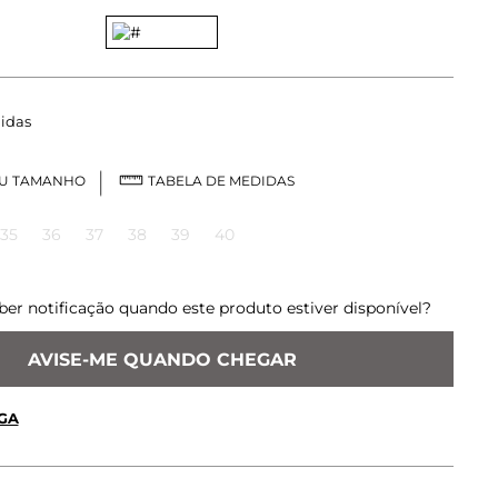
idas
EU TAMANHO
TABELA DE MEDIDAS
35
36
37
38
39
40
ber notificação quando este produto estiver disponível?
AVISE-ME QUANDO CHEGAR
GA
 OU RETIRE EM LOJA
OK