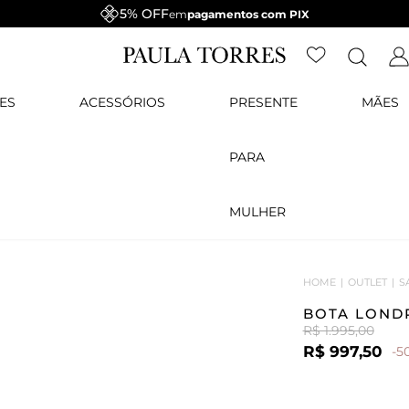
5% OFF
em
pagamentos com PIX
ES
ACESSÓRIOS
PRESENTE
MÃES
PARA
MULHER
HOME
OUTLET
S
BOTA LOND
R$ 1.995,00
R$ 997,50
-5