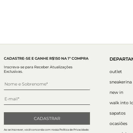
CADASTRE-SE E GANHE R$150 NA 1ª COMPRA
DEPARTA
Inscreva-se para Receber Atualizações
outlet
Exclusivas.
sneakerina
new in
walk into l
sapatos
CADASTRAR
ocasiões
Ao se inscrever, você concorda com nossa Política de Privacidade.