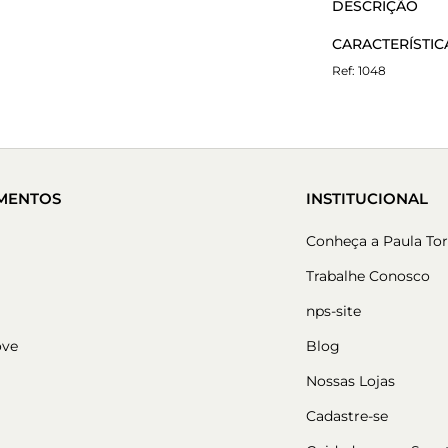
DESCRIÇÃO
Não sei meu CEP
BOTA LONDRES
CARACTERÍSTIC
1048
Material:
Couro
Altura do salto:
MENTOS
INSTITUCIONAL
Conheça a Paula Tor
Trabalhe Conosco
nps-site
ove
Blog
Nossas Lojas
Cadastre-se