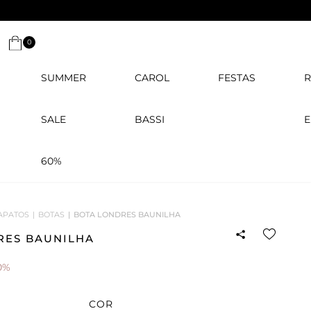
0
SUMMER
CAROL
FESTAS
R
SALE
BASSI
E
60%
APATOS
BOTAS
BOTA LONDRES BAUNILHA
RES BAUNILHA
0%
COR