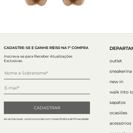
CADASTRE-SE E GANHE R$150 NA 1ª COMPRA
DEPARTA
Inscreva-se para Receber Atualizações
outlet
Exclusivas.
sneakerina
new in
walk into l
sapatos
CADASTRAR
ocasiões
Ao se inscrever, você concorda com nossa Política de Privacidade.
acessórios