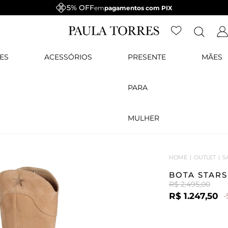
5% OFF
em
pagamentos com PIX
ES
ACESSÓRIOS
PRESENTE
MÃES
PARA
MULHER
HOME
OUTLET
S
BOTA STARS
R$ 2.495,00
R$ 1.247,50
-