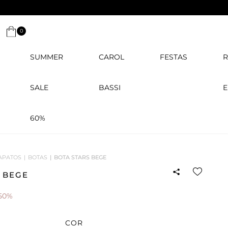
0
SUMMER
CAROL
FESTAS
R
SALE
BASSI
E
60%
APATOS
BOTAS
BOTA STARS BEGE
 BEGE
50%
COR