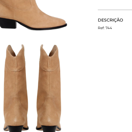
CALCULE O FRETE
DESCRIÇÃO
Não sei meu CEP
A Bota Stars é 
744
salto robusto, r
o cano pespontad
conferindo char