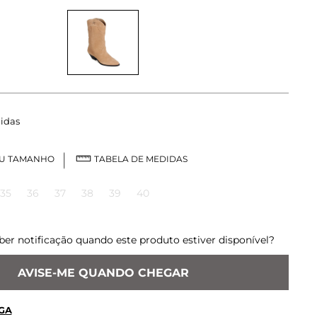
idas
EU TAMANHO
TABELA DE MEDIDAS
35
36
37
38
39
40
ber notificação quando este produto estiver disponível?
AVISE-ME QUANDO CHEGAR
GA