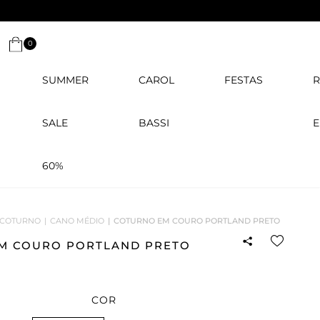
0
SUMMER
CAROL
FESTAS
R
SALE
BASSI
E
60%
COTURNO
CANO MÉDIO
COTURNO EM COURO PORTLAND PRETO
M COURO PORTLAND PRETO
COR