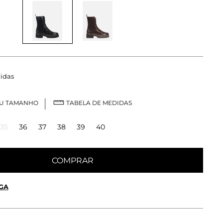
idas
EU TAMANHO
TABELA DE MEDIDAS
35
36
37
38
39
40
COMPRAR
GA
 OU RETIRE EM LOJA
OK