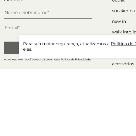
sneakerina
new in
walk into l
sapatos
Para sua maior segurança, atualizamos a
Política de
CADASTRAR
elas.
ocasiões
Ao se inscrever, você concorda com nossa Política de Privacidade.
acessórios
presente p
winter sale
tudo com 