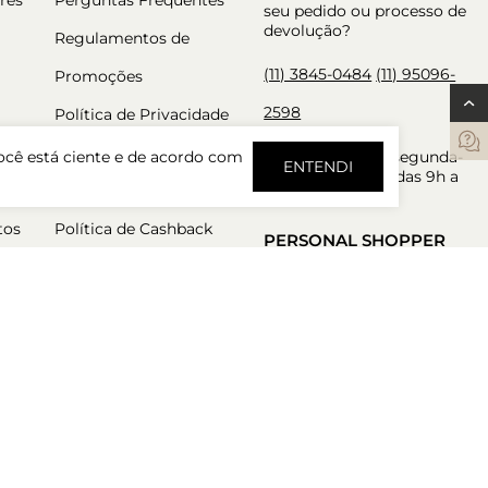
seu pedido ou processo de
devolução?
Regulamentos de
(11) 3845-0484
(11) 95096-
Promoções
2598
Política de Privacidade
Trocas e Devoluções
Atendimento de segunda-
ocê está ciente e de acordo com
ENTENDI
feira a sexta-feira das 9h a
Política de Pré Venda
18h.
tos
Política de Cashback
PERSONAL SHOPPER
Nossos consultores estão
aqui para garantir a melhor
experiência de compra.
Atendimento de segunda-
feira a sexta-feira das 9h a
18h.