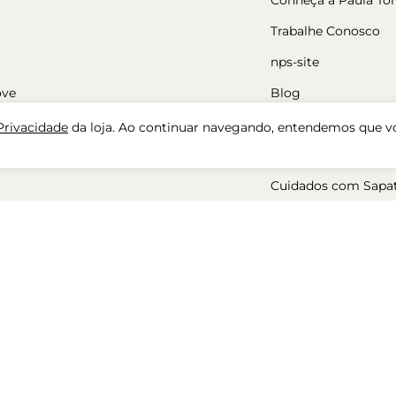
Trabalhe Conosco
nps-site
ove
Blog
Nossas Lojas
 Privacidade
da loja. Ao continuar navegando, entendemos que v
Cadastre-se
Cuidados com Sapa
ara mulher
50%