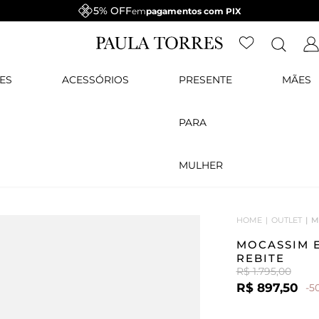
5% OFF
em
pagamentos com PIX
ES
ACESSÓRIOS
PRESENTE
MÃES
PARA
MULHER
HOME
OUTLET
M
MOCASSIM 
REBITE
R$ 1.795,00
R$ 897,50
-5