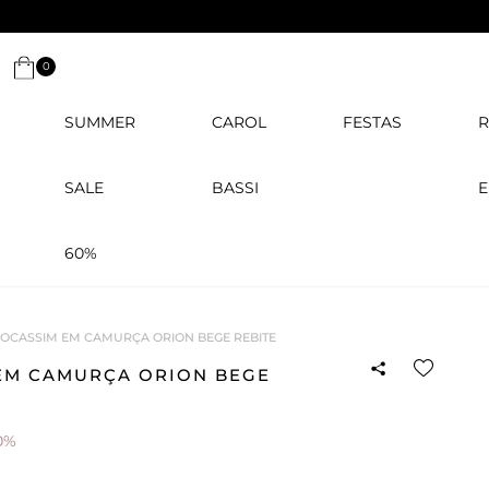
0
SUMMER
CAROL
FESTAS
R
SALE
BASSI
E
60%
OCASSIM EM CAMURÇA ORION BEGE REBITE
EM CAMURÇA ORION BEGE
0%