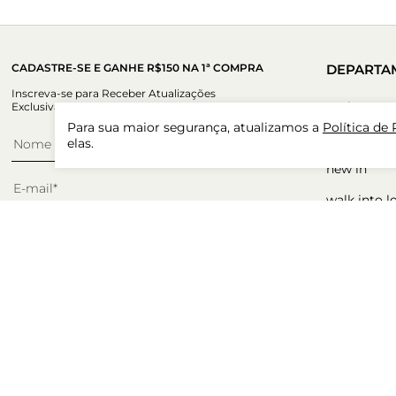
CADASTRE-SE E GANHE R$150 NA 1ª COMPRA
DEPARTA
Inscreva-se para Receber Atualizações
outlet
Exclusivas.
Para sua maior segurança, atualizamos a
Política de
sneakerina
elas.
new in
walk into l
sapatos
CADASTRAR
ocasiões
Ao se inscrever, você concorda com nossa Política de Privacidade.
acessórios
presente p
winter sale
tudo com 