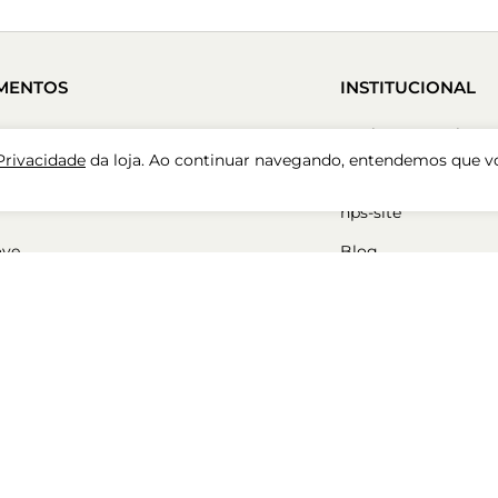
MENTOS
INSTITUCIONAL
Conheça a Paula Tor
 Privacidade
da loja. Ao continuar navegando, entendemos que v
Trabalhe Conosco
nps-site
ove
Blog
Nossas Lojas
Cadastre-se
Cuidados com Sapa
ara mulher
50%