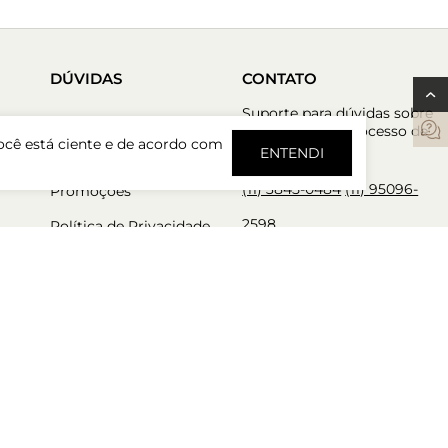
DÚVIDAS
CONTATO
Suporte para dúvidas sobre
res
Perguntas Frequentes
seu pedido ou processo de
ocê está ciente e de acordo com
devolução?
ENTENDI
Regulamentos de
(11) 3845-0484
(11) 95096-
Promoções
2598
Política de Privacidade
Trocas e Devoluções
Atendimento de segunda-
feira a sexta-feira das 9h a
Política de Pré Venda
18h.
tos
Política de Cashback
PERSONAL SHOPPER
Nossos consultores estão
aqui para garantir a melhor
experiência de compra.
Atendimento de segunda-