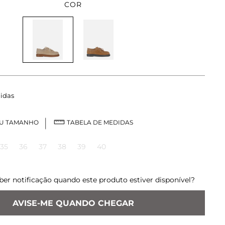
COR
idas
EU TAMANHO
TABELA DE MEDIDAS
35
36
37
38
39
40
ber notificação quando este produto estiver disponível?
AVISE-ME QUANDO CHEGAR