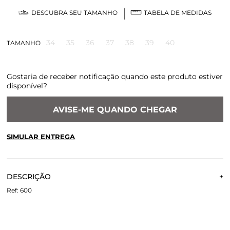
DESCUBRA SEU TAMANHO
TABELA DE MEDIDAS
34
35
36
37
38
39
40
TAMANHO
Gostaria de receber notificação quando este produto estiver
disponível?
AVISE-ME QUANDO CHEGAR
SIMULAR ENTREGA
CALCULE O FRETE OU RETIRE EM LOJA
OK
DESCRIÇÃO
Não sei meu CEP
MOCASSIM LOLA MARINHO
600