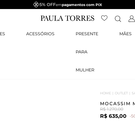
5% OFF
em
pagamentos com PIX
ES
ACESSÓRIOS
PRESENTE
MÃES
PARA
MULHER
HOME
OUTLET
S
MOCASSIM 
R$ 1.270,00
R$ 635,00
-5