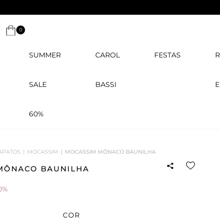
0
SUMMER
CAROL
FESTAS
R
SALE
BASSI
E
60%
APATOS
MOCASSIM
MOCASSIM MÔNACO BAUNILHA
MÔNACO BAUNILHA
0%
COR