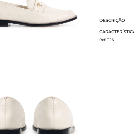
CALCULE O FRETE
DESCRIÇÃO
Não sei meu CEP
O Mocassim Môn
CARACTERÍSTIC
arredondado e vi
com monograma 
1126
Material:
Couro
Altura do salto: