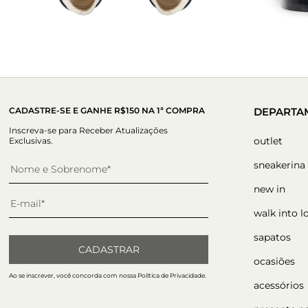
CADASTRE-SE E GANHE R$150 NA 1ª COMPRA
DEPARTA
Inscreva-se para Receber Atualizações
outlet
Exclusivas.
sneakerina
new in
walk into l
sapatos
CADASTRAR
ocasiões
Ao se inscrever, você concorda com nossa Política de Privacidade.
acessórios