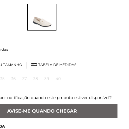
idas
EU TAMANHO
TABELA DE MEDIDAS
35
36
37
38
39
40
ber notificação quando este produto estiver disponível?
AVISE-ME QUANDO CHEGAR
GA