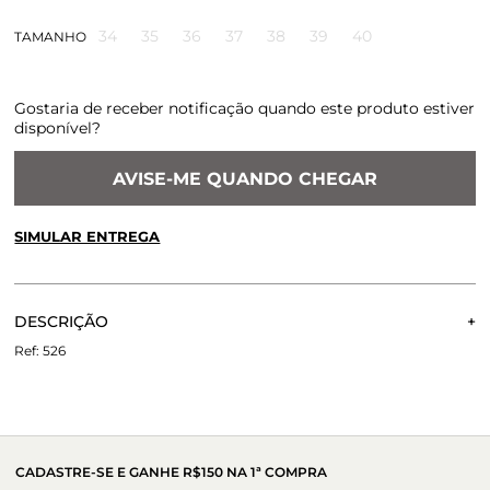
34
35
36
37
38
39
40
TAMANHO
Gostaria de receber notificação quando este produto estiver
disponível?
AVISE-ME QUANDO CHEGAR
SIMULAR ENTREGA
CALCULE O FRETE OU RETIRE EM LOJA
OK
DESCRIÇÃO
Não sei meu CEP
modelo esclusivo da summer collab com patbo - patricia
526
bonaldi. mule com salto baixo e grosso, tamanho perfeito
para andar o dia todo com muito conforto e muito charme.
invista para o dia-a-dia como também para viajar e dar um
up em qualquer look com uma mule elegante e prática.
CADASTRE-SE E GANHE R$150 NA 1ª COMPRA