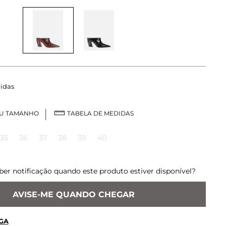
idas
EU TAMANHO
TABELA DE MEDIDAS
35
36
37
38
39
40
ber notificação quando este produto estiver disponível?
AVISE-ME QUANDO CHEGAR
GA