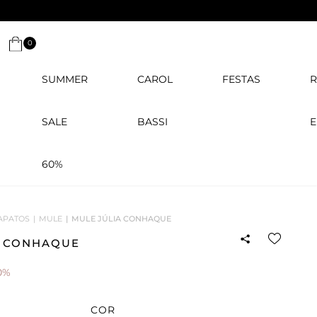
0
SUMMER
CAROL
FESTAS
R
SALE
BASSI
E
60%
APATOS
MULE
MULE JÚLIA CONHAQUE
A CONHAQUE
0%
COR