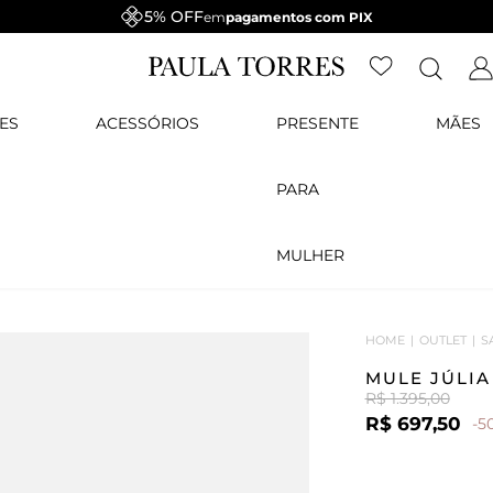
5% OFF
em
pagamentos com PIX
ES
ACESSÓRIOS
PRESENTE
MÃES
PARA
MULHER
HOME
OUTLET
S
MULE JÚLI
R$ 1.395,00
R$ 697,50
-5