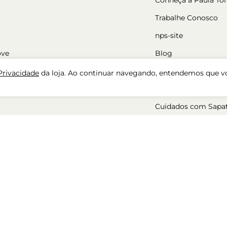
Trabalhe Conosco
nps-site
ove
Blog
Nossas Lojas
 Privacidade
da loja. Ao continuar navegando, entendemos que v
Cadastre-se
Cuidados com Sapa
ara mulher
50%