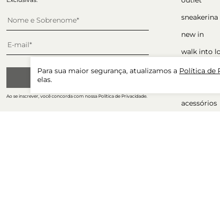
sneakerina
new in
walk into l
sapatos
Para sua maior segurança, atualizamos a
Política de
CADASTRAR
elas.
ocasiões
Ao se inscrever, você concorda com nossa Política de Privacidade.
acessórios
presente p
winter sale
tudo com 