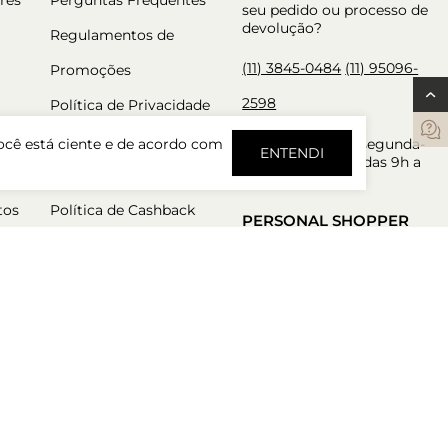
seu pedido ou processo de
devolução?
Regulamentos de
(11) 3845-0484
(11) 95096-
Promoções
2598
Política de Privacidade
Trocas e Devoluções
Atendimento de segunda-
ocê está ciente e de acordo com
ENTENDI
feira a sexta-feira das 9h a
Política de Pré Venda
18h.
tos
Política de Cashback
PERSONAL SHOPPER
Nossos consultores estão
aqui para garantir a melhor
experiência de compra.
Atendimento de segunda-
feira a sexta-feira das 9h a
18h.