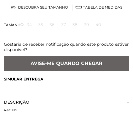
DESCUBRA SEU TAMANHO
TABELA DE MEDIDAS
34
35
36
37
38
39
40
TAMANHO
Gostaria de receber notificação quando este produto estiver
disponível?
AVISE-ME QUANDO CHEGAR
SIMULAR ENTREGA
CALCULE O FRETE OU RETIRE EM LOJA
OK
DESCRIÇÃO
Não sei meu CEP
Mule moderna e atemporal de tecido com detalhes em
189
camurça bege. aquela mule que se encaixa em todas as
estações do ano pelo mix de materiais e também em
diversas ocasiões, desde usar para trabalhar como para uma
ocasião mais especial.