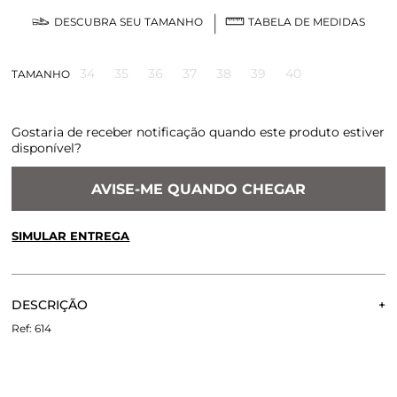
DESCUBRA SEU TAMANHO
TABELA DE MEDIDAS
34
35
36
37
38
39
40
TAMANHO
Gostaria de receber notificação quando este produto estiver
disponível?
AVISE-ME QUANDO CHEGAR
SIMULAR ENTREGA
CALCULE O FRETE OU RETIRE EM LOJA
OK
DESCRIÇÃO
Não sei meu CEP
MULE ORIGENS BEGE
614