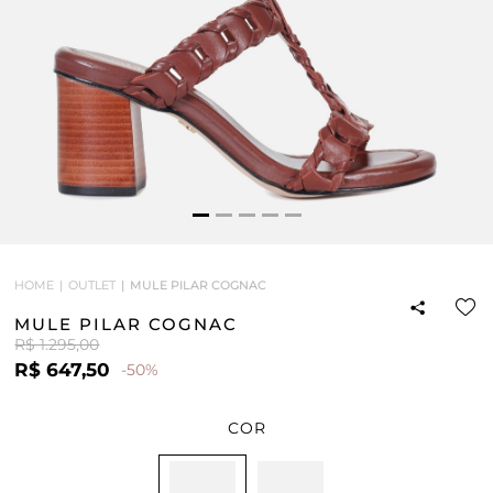
HOME
OUTLET
MULE PILAR COGNAC
MULE PILAR COGNAC
R$ 1.295,00
R$ 647,50
-50%
COR