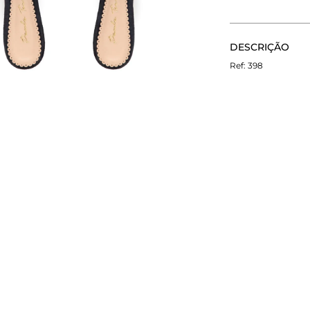
CALCULE O FRETE
DESCRIÇÃO
Não sei meu CEP
Mule de camurça 
398
fino, neutro e a
personalidade, p
ainda mais sofist