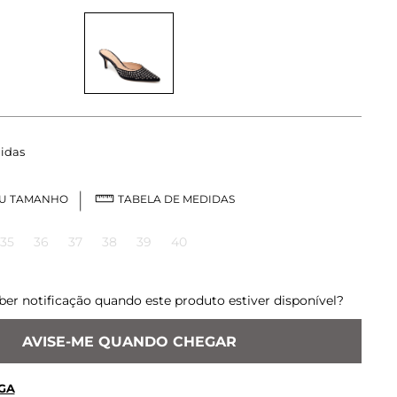
idas
EU TAMANHO
TABELA DE MEDIDAS
35
36
37
38
39
40
ber notificação quando este produto estiver disponível?
AVISE-ME QUANDO CHEGAR
GA