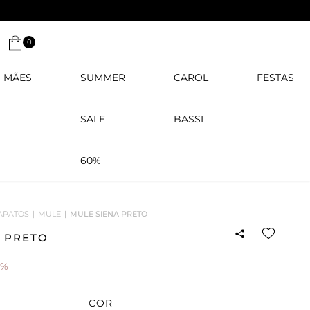
0
MÃES
SUMMER
CAROL
FESTAS
SALE
BASSI
60%
APATOS
MULE
MULE SIENA PRETO
 PRETO
0%
COR