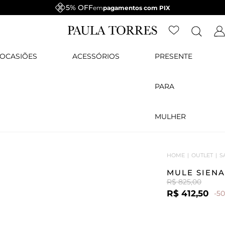
5% OFF
em
pagamentos com PIX
OCASIÕES
ACESSÓRIOS
PRESENTE
PARA
MULHER
HOME
OUTLET
S
MULE SIENA
R$ 825,00
R$ 412,50
-5