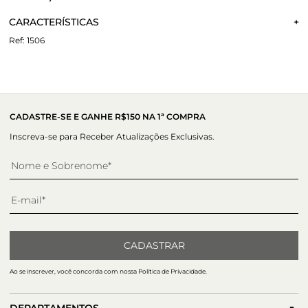
Não sei meu CEP
CARACTERÍSTICAS
A Papete Ella é produzida em camurça e couro. Duas tiras
largas com a aplicação de cristais sobre a camurça em
1506
diferentes formatos finalizadas pelo clássico botão Paula
Material:
Couro e Carmuça
Torres em prata. Fechamento por velcro na tira traseira.
Altura do salto:
3 cm
Palmilha anatômica revestida em couro e vira delicada.
CADASTRE-SE E GANHE R$150 NA 1ª COMPRA
Inscreva-se para Receber Atualizações Exclusivas.
CADASTRAR
Ao se inscrever, você concorda com nossa Política de Privacidade.