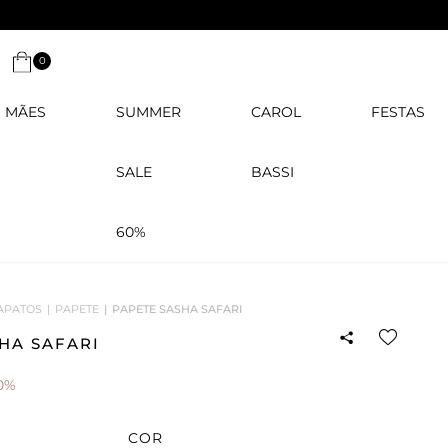
0
MÃES
SUMMER
CAROL
FESTAS
SALE
BASSI
60%
APATOS
PAPETE
PAPETE SASHA SAFARI
HA SAFARI
0%
COR