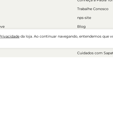
Trabalhe Conosco
nps-site
ove
Blog
Nossas Lojas
 Privacidade
da loja. Ao continuar navegando, entendemos que v
Cadastre-se
Cuidados com Sapa
ara mulher