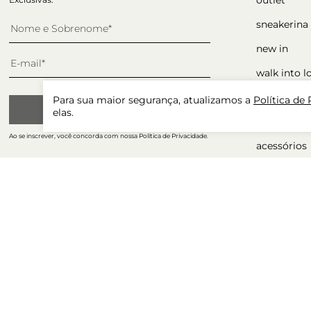
sneakerina
new in
walk into l
sapatos
Para sua maior segurança, atualizamos a
Política de
CADASTRAR
elas.
ocasiões
Ao se inscrever, você concorda com nossa Política de Privacidade.
acessórios
presente p
winter sale