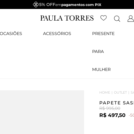
5% OFF
em
pagamentos com PIX
OCASIÕES
ACESSÓRIOS
PRESENTE
PARA
MULHER
HOME
OUTLET
S
PAPETE SAS
R$ 995,00
R$ 497,50
-5