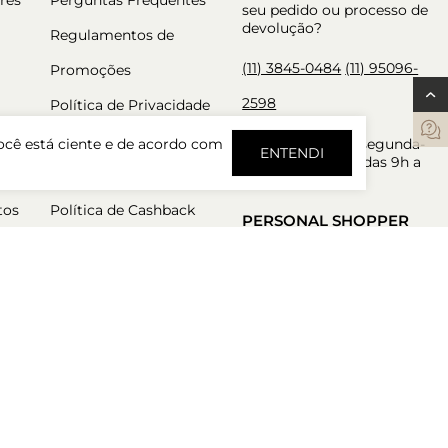
seu pedido ou processo de
devolução?
Regulamentos de
(11) 3845-0484
(11) 95096-
Promoções
2598
Política de Privacidade
Trocas e Devoluções
Atendimento de segunda-
ocê está ciente e de acordo com
ENTENDI
feira a sexta-feira das 9h a
Política de Pré Venda
18h.
tos
Política de Cashback
PERSONAL SHOPPER
Nossos consultores estão
aqui para garantir a melhor
experiência de compra.
Atendimento de segunda-
feira a sexta-feira das 9h a
18h.