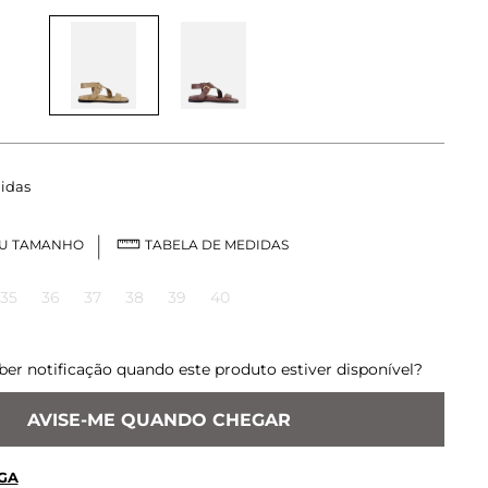
idas
EU TAMANHO
TABELA DE MEDIDAS
35
36
37
38
39
40
ber notificação quando este produto estiver disponível?
AVISE-ME QUANDO CHEGAR
GA