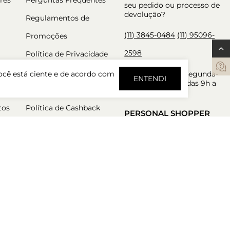
seu pedido ou processo de
devolução?
Regulamentos de
(11) 3845-0484
(11) 95096-
Promoções
2598
Política de Privacidade
Trocas e Devoluções
Atendimento de segunda-
ocê está ciente e de acordo com
ENTENDI
feira a sexta-feira das 9h a
Política de Pré Venda
18h.
tos
Política de Cashback
PERSONAL SHOPPER
Nossos consultores estão
aqui para garantir a melhor
experiência de compra.
Atendimento de segunda-
feira a sexta-feira das 9h a
18h.