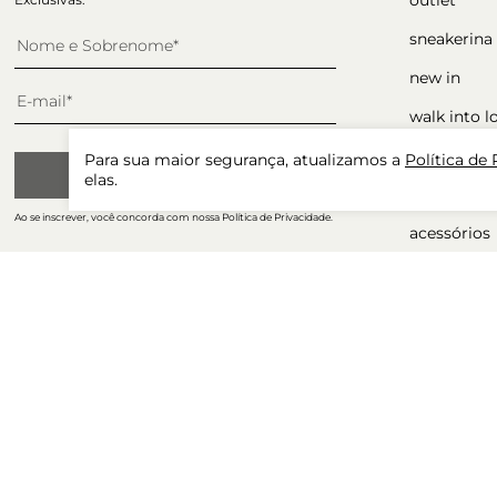
sneakerina
new in
walk into l
sapatos
Para sua maior segurança, atualizamos a
Política de
CADASTRAR
elas.
ocasiões
Ao se inscrever, você concorda com nossa Política de Privacidade.
acessórios
presente p
winter sale
tudo com 