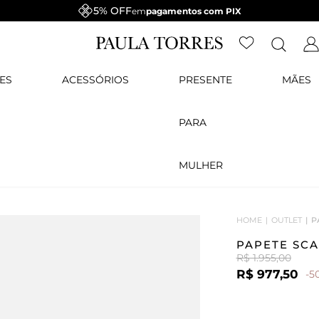
5% OFF
em
pagamentos com PIX
ES
ACESSÓRIOS
PRESENTE
MÃES
PARA
MULHER
HOME
OUTLET
P
PAPETE SC
R$ 1.955,00
R$ 977,50
-5