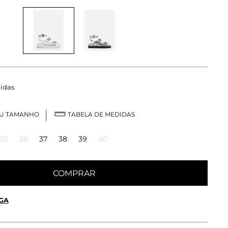
idas
EU TAMANHO
TABELA DE MEDIDAS
35
36
37
38
39
40
COMPRAR
GA
 OU RETIRE EM LOJA