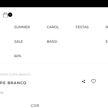
0
SUMMER
CAROL
FESTAS
R
SALE
BASSI
E
60%
APETE SCAPE BRANCO
APE BRANCO
0%
COR