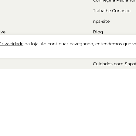
Trabalhe Conosco
nps-site
ove
Blog
Nossas Lojas
 Privacidade
da loja. Ao continuar navegando, entendemos que v
Cadastre-se
Cuidados com Sapa
ara mulher
50%