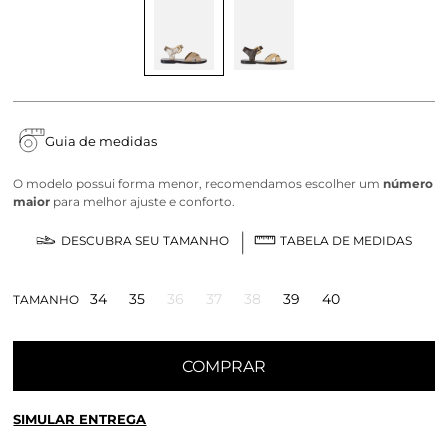
Guia de medidas
O modelo possui forma menor, recomendamos escolher um
número
maior
para melhor ajuste e conforto.
DESCUBRA SEU TAMANHO
TABELA DE MEDIDAS
34
35
36
37
38
39
40
TAMANHO
COMPRAR
SIMULAR ENTREGA
CALCULE O FRETE OU RETIRE EM LOJA