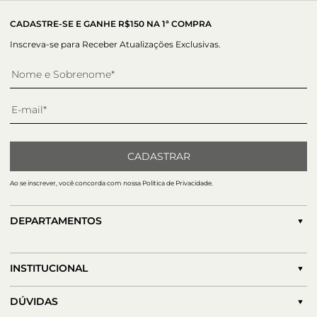
estética Super Verão 22! Garanta já a sua rasteira Lia e
complemente seus looks com a qualidade Paula Torres em
CADASTRE-SE E GANHE R$150 NA 1ª COMPRA
seus pés!
Inscreva-se para Receber Atualizações Exclusivas.
CADASTRAR
Ao se inscrever, você concorda com nossa Política de Privacidade.
DEPARTAMENTOS
INSTITUCIONAL
DÚVIDAS