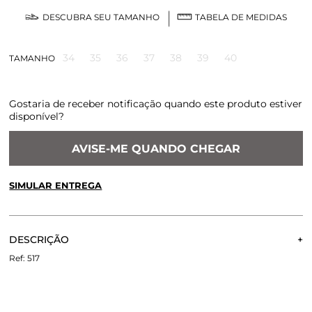
DESCUBRA SEU TAMANHO
TABELA DE MEDIDAS
34
35
36
37
38
39
40
TAMANHO
Gostaria de receber notificação quando este produto estiver
disponível?
AVISE-ME QUANDO CHEGAR
SIMULAR ENTREGA
CALCULE O FRETE OU RETIRE EM LOJA
OK
DESCRIÇÃO
Não sei meu CEP
A Rasteira Lia é confeccionada em couro. Modelagem em
517
bico redondo, a rasteira traz conforto e beleza com as tiras
grossas na parte do cabedal, que se cruzam e formam um
X. A palmilha de couro é da mesma cor da tira. A plataforma
é composta por retalhos de madeira, formando uma