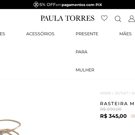
5% OFF
em
pagamentos com PIX
ES
ACESSÓRIOS
PRESENTE
MÃES
PARA
MULHER
HOME
OUTLET
S
RASTEIRA 
R$ 690,00
R$ 345,00
-5