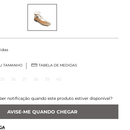
idas
EU TAMANHO
TABELA DE MEDIDAS
35
36
37
38
39
40
ber notificação quando este produto estiver disponível?
AVISE-ME QUANDO CHEGAR
GA