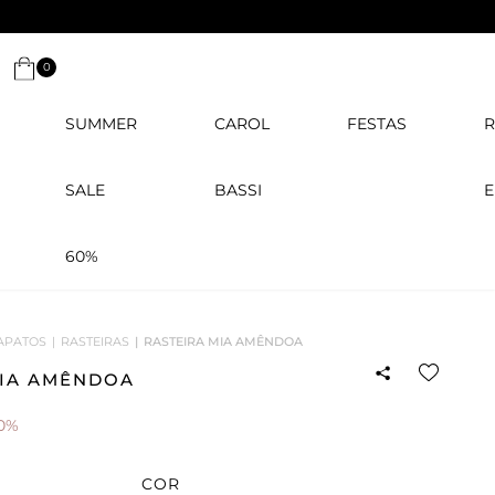
0
SUMMER
CAROL
FESTAS
R
SALE
BASSI
E
60%
APATOS
RASTEIRAS
RASTEIRA MIA AMÊNDOA
MIA AMÊNDOA
0%
COR