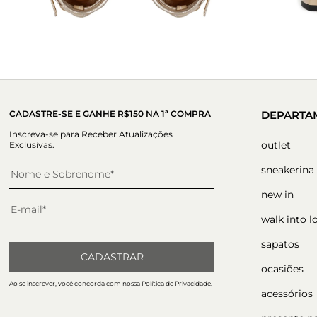
CADASTRE-SE E GANHE R$150 NA 1ª COMPRA
DEPARTA
Inscreva-se para Receber Atualizações
outlet
Exclusivas.
sneakerina
new in
walk into l
sapatos
CADASTRAR
ocasiões
Ao se inscrever, você concorda com nossa Política de Privacidade.
acessórios