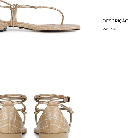
CALCULE O FRETE
DESCRIÇÃO
Não sei meu CEP
A Rasteira Mia 
488
quadrado, que c
dos detalhes qua
tornam o modelo
couro, unidas po
Fechamento por f
para este Verão!