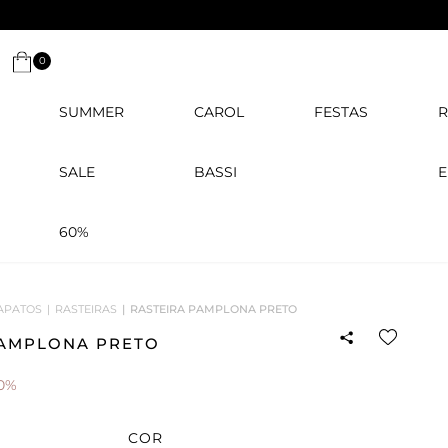
0
SUMMER
CAROL
FESTAS
R
SALE
BASSI
E
60%
APATOS
RASTEIRAS
RASTEIRA PAMPLONA PRETO
PAMPLONA PRETO
0%
COR