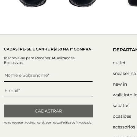
CADASTRE-SE E GANHE R$150 NA 1ª COMPRA
DEPARTA
Inscreva-se para Receber Atualizações
outlet
Exclusivas.
sneakerina
new in
walk into l
sapatos
CADASTRAR
ocasiões
Ao se inscrever, você concorda com nossa Política de Privacidade.
acessórios