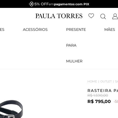
5% OFF
em
pagamentos com PIX
ES
ACESSÓRIOS
PRESENTE
MÃES
PARA
MULHER
HOME
OUTLET
S
RASTEIRA 
R$ 1.590,00
R$ 795,00
-5