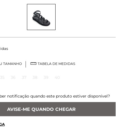
idas
EU TAMANHO
TABELA DE MEDIDAS
35
36
37
38
39
40
ber notificação quando este produto estiver disponível?
AVISE-ME QUANDO CHEGAR
GA