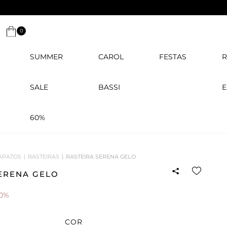
0
SUMMER
CAROL
FESTAS
R
SALE
BASSI
E
60%
APATOS
RASTEIRAS
RASTEIRA SERENA GELO
ERENA GELO
50%
COR