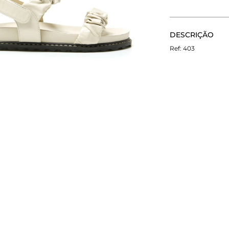
CALCULE O FRETE
DESCRIÇÃO
Não sei meu CEP
A Rasteira Sere
403
possui tiras dup
calcanhar. A pa
conforto para o 