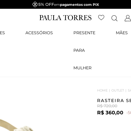
5% OFF
em
pagamentos com PIX
ES
ACESSÓRIOS
PRESENTE
MÃES
PARA
MULHER
HOME
OUTLET
S
RASTEIRA S
R$ 720,00
R$ 360,00
-