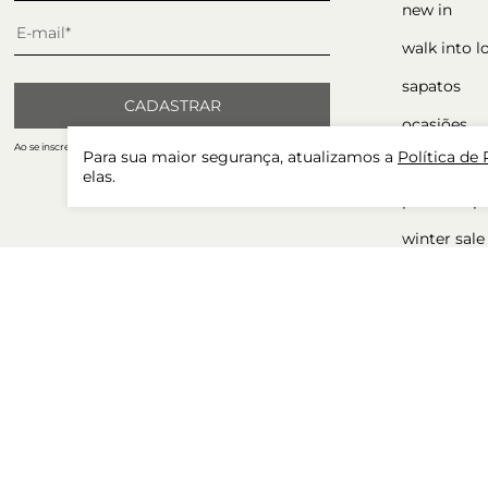
new in
walk into l
sapatos
CADASTRAR
ocasiões
Ao se inscrever, você concorda com nossa Política de Privacidade.
Para sua maior segurança, atualizamos a
Política de
acessórios
elas.
presente p
winter sale
tudo com 