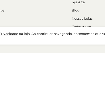
nps-site
ove
Blog
Nossas Lojas
Cadastre-se
 Privacidade
da loja. Ao continuar navegando, entendemos que v
Cuidados com Sapa
ara mulher
50%