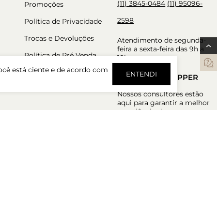
(11) 3845-0484
(11) 95096-
Promoções
2598
Política de Privacidade
Trocas e Devoluções
Atendimento de segunda-
feira a sexta-feira das 9h a
Política de Pré Venda
18h.
ocê está ciente e de acordo com
tos
Política de Cashback
ENTENDI
PERSONAL SHOPPER
Nossos consultores estão
aqui para garantir a melhor
experiência de compra.
Atendimento de segunda-
feira a sexta-feira das 9h a
18h.