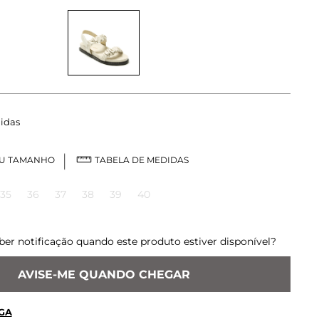
idas
EU TAMANHO
TABELA DE MEDIDAS
35
36
37
38
39
40
ber notificação quando este produto estiver disponível?
AVISE-ME QUANDO CHEGAR
GA