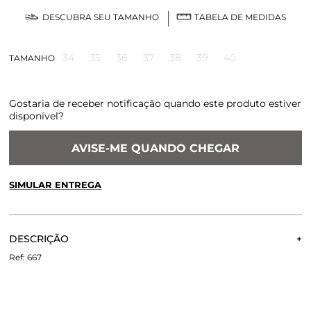
DESCUBRA SEU TAMANHO
TABELA DE MEDIDAS
34
35
36
37
38
39
40
TAMANHO
Gostaria de receber notificação quando este produto estiver
disponível?
AVISE-ME QUANDO CHEGAR
SIMULAR ENTREGA
CALCULE O FRETE OU RETIRE EM LOJA
OK
DESCRIÇÃO
Não sei meu CEP
RASTEIRA STELLA PRATA
667