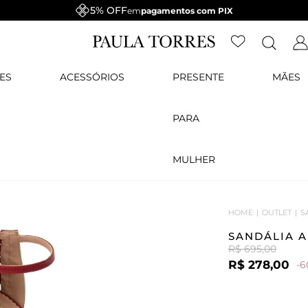
5% OFF
em
pagamentos com PIX
ES
ACESSÓRIOS
PRESENTE
MÃES
PARA
MULHER
HOME
OUTLET
S
SANDÁLIA 
R$ 695,00
R$ 278,00
-6