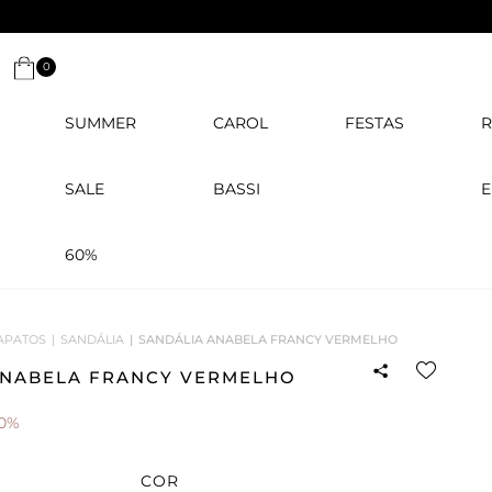
0
SUMMER
CAROL
FESTAS
R
SALE
BASSI
E
60%
APATOS
SANDÁLIA
SANDÁLIA ANABELA FRANCY VERMELHO
ANABELA FRANCY VERMELHO
0%
COR