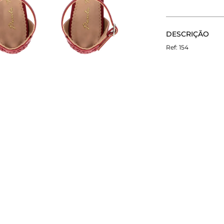
CALCULE O FRETE
DESCRIÇÃO
Não sei meu CEP
A Anabela que é
154
e tira qualquer 
Anabela permite
opção para o dia