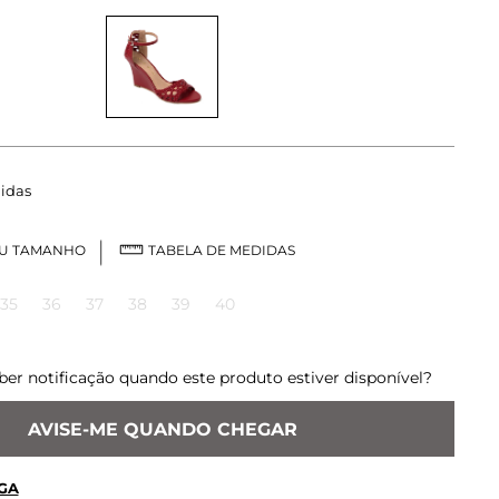
idas
EU TAMANHO
TABELA DE MEDIDAS
35
36
37
38
39
40
ber notificação quando este produto estiver disponível?
AVISE-ME QUANDO CHEGAR
GA