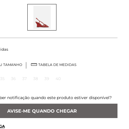
idas
EU TAMANHO
TABELA DE MEDIDAS
35
36
37
38
39
40
ber notificação quando este produto estiver disponível?
AVISE-ME QUANDO CHEGAR
GA