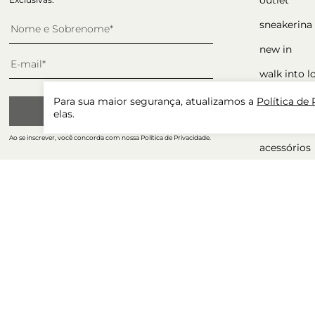
sneakerina
new in
walk into l
sapatos
Para sua maior segurança, atualizamos a
Política de
CADASTRAR
elas.
ocasiões
Ao se inscrever, você concorda com nossa Política de Privacidade.
acessórios
presente p
winter sale
tudo com 