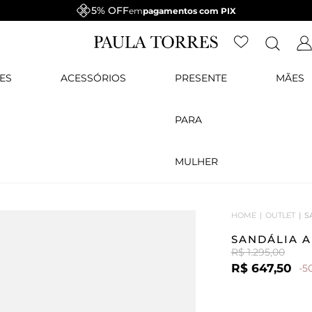
5% OFF
em
pagamentos com PIX
ES
ACESSÓRIOS
PRESENTE
MÃES
PARA
MULHER
HOME
OUTLET
S
SANDÁLIA 
R$ 1.295,00
R$ 647,50
-5