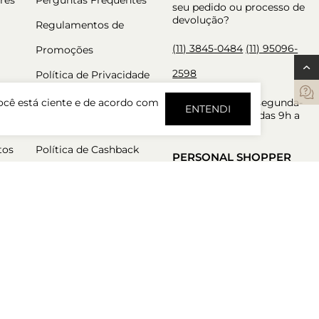
seu pedido ou processo de
devolução?
Regulamentos de
(11) 3845-0484
(11) 95096-
Promoções
2598
Política de Privacidade
Trocas e Devoluções
Atendimento de segunda-
ocê está ciente e de acordo com
ENTENDI
feira a sexta-feira das 9h a
Política de Pré Venda
18h.
tos
Política de Cashback
PERSONAL SHOPPER
Nossos consultores estão
aqui para garantir a melhor
experiência de compra.
Atendimento de segunda-
feira a sexta-feira das 9h a
18h.