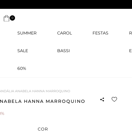
0
SUMMER
CAROL
FESTAS
R
SALE
BASSI
E
60%
ANDÁLIA ANABELA HANNA MARROQUINO
ANABELA HANNA MARROQUINO
0%
COR