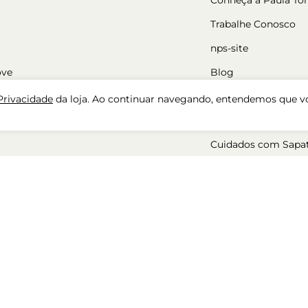
Trabalhe Conosco
nps-site
ove
Blog
Nossas Lojas
 Privacidade
da loja. Ao continuar navegando, entendemos que v
Cadastre-se
Cuidados com Sapa
ara mulher
50%