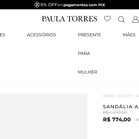
5% OFF
em
pagamentos com PIX
ES
ACESSÓRIOS
PRESENTE
MÃES
PARA
MULHER
HOME
OUTLET
S
SANDÁLIA 
R$ 1.290,00
R$ 774,00
-