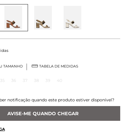
idas
EU TAMANHO
TABELA DE MEDIDAS
35
36
37
38
39
40
ber notificação quando este produto estiver disponível?
AVISE-ME QUANDO CHEGAR
GA