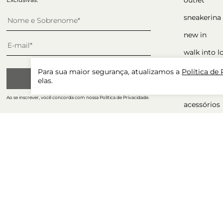
sneakerina
new in
walk into l
sapatos
Para sua maior segurança, atualizamos a
Política de
CADASTRAR
elas.
ocasiões
Ao se inscrever, você concorda com nossa Política de Privacidade.
acessórios
presente p
winter sale
tudo com 