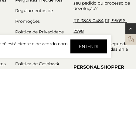
seu pedido ou processo de
devolução?
Regulamentos de
(11) 3845-0484
(11) 95096-
Promoções
2598
Política de Privacidade
Trocas e Devoluções
Atendimento de segunda-
ocê está ciente e de acordo com
ENTENDI
feira a sexta-feira das 9h a
Política de Pré Venda
18h.
tos
Política de Cashback
PERSONAL SHOPPER
Nossos consultores estão
aqui para garantir a melhor
experiência de compra.
Atendimento de segunda-
feira a sexta-feira das 9h a
18h.