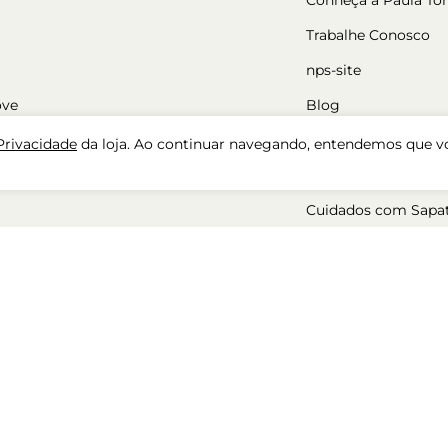
Trabalhe Conosco
nps-site
ove
Blog
Nossas Lojas
 Privacidade
da loja. Ao continuar navegando, entendemos que v
Cadastre-se
Cuidados com Sapa
ara mulher
50%