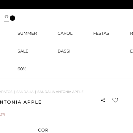
0
SUMMER
CAROL
FESTAS
R
SALE
BASSI
E
60%
APATOS
SANDÁLIA
SANDÁLIA ANTÔNIA APPLE
ANTÔNIA APPLE
40%
COR