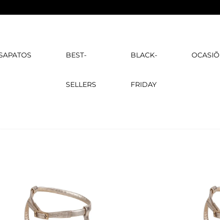
 OFF
em
pagamentos com PIX
SAPATOS
BEST-
BLACK-
OCASIÕ
SELLERS
FRIDAY