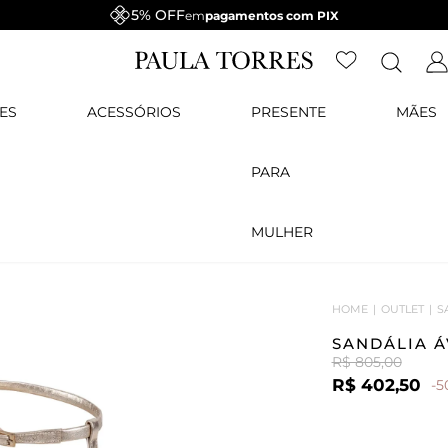
ES
ACESSÓRIOS
PRESENTE
MÃES
PARA
MULHER
HOME
OUTLET
S
SANDÁLIA 
R$ 805,00
R$ 402,50
-5