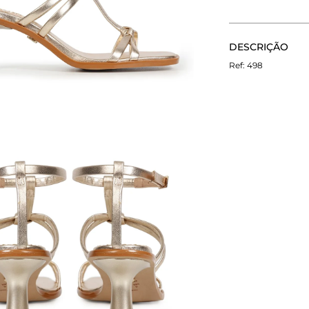
CALCULE O FRETE
DESCRIÇÃO
Não sei meu CEP
A Sandália Áva 
498
e salto fino. Ca
Fechamento late
Torres, tornando
para quem busca
Sandália Áva nes