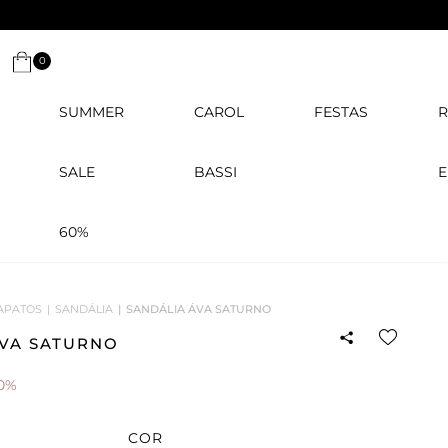
CADASTRE-SE
e ganh
0
SUMMER
CAROL
FESTAS
R
SALE
BASSI
E
60%
APATOS
SANDÁLIA
SANDÁLIA ÁVA SATURNO
ÁVA SATURNO
0%
COR