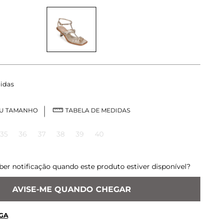
idas
EU TAMANHO
TABELA DE MEDIDAS
35
36
37
38
39
40
ber notificação quando este produto estiver disponível?
AVISE-ME QUANDO CHEGAR
GA