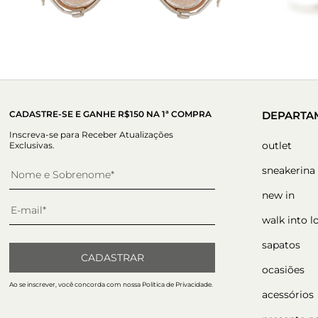
CADASTRE-SE E GANHE R$150 NA 1ª COMPRA
DEPARTA
Inscreva-se para Receber Atualizações
outlet
Exclusivas.
sneakerina
new in
walk into l
sapatos
CADASTRAR
ocasiões
Ao se inscrever, você concorda com nossa Política de Privacidade.
acessórios