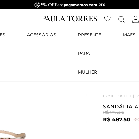
5% OFF
em
pagamentos com PIX
ES
ACESSÓRIOS
PRESENTE
MÃES
PARA
MULHER
HOME
OUTLET
S
SANDÁLIA 
R$ 975,00
R$ 487,50
-5