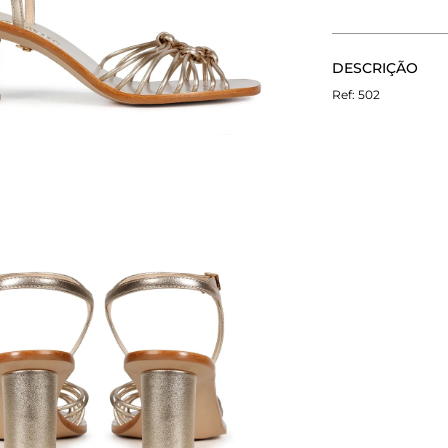
CALCULE O FRETE
DESCRIÇÃO
Não sei meu CEP
A Sandália Ayla
502
com salto gross
encapadas em cou
solado e do salt
tropical e elega