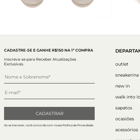
CADASTRE-SE E GANHE R$150 NA 1ª COMPRA
DEPARTA
Inscreva-se para Receber Atualizações
outlet
Exclusivas.
sneakerina
new in
walk into l
sapatos
CADASTRAR
ocasiões
Ao se inscrever, você concorda com nossa Política de Privacidade.
acessórios