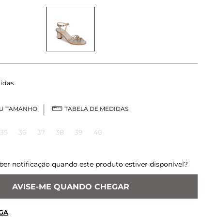
idas
EU TAMANHO
TABELA DE MEDIDAS
35
36
37
38
39
40
ber notificação quando este produto estiver disponível?
AVISE-ME QUANDO CHEGAR
GA