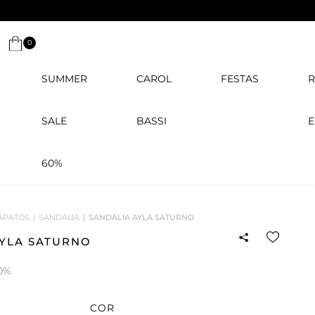
0
SUMMER
CAROL
FESTAS
R
SALE
BASSI
E
60%
APATOS
SANDÁLIA
SANDÁLIA AYLA SATURNO
AYLA SATURNO
0%
COR