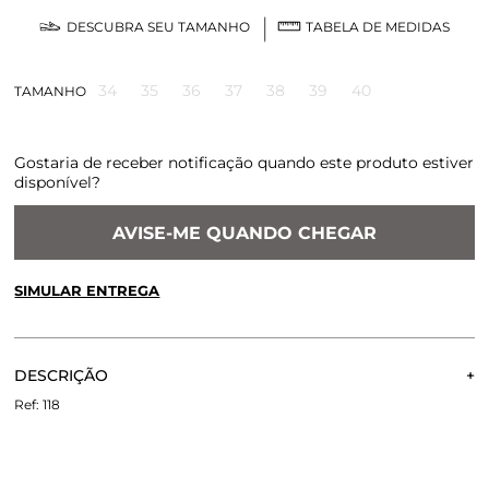
DESCUBRA SEU TAMANHO
TABELA DE MEDIDAS
34
35
36
37
38
39
40
TAMANHO
Gostaria de receber notificação quando este produto estiver
disponível?
AVISE-ME QUANDO CHEGAR
SIMULAR ENTREGA
CALCULE O FRETE OU RETIRE EM LOJA
OK
DESCRIÇÃO
Não sei meu CEP
A Sandália Camile é confeccionada em couro. Delicada com
118
duas tiras finas trançadas e pequenas tiras que se
entrelassam a cima do tornozelo, e terminam com o
fechamento em fivela. Salto agulha.