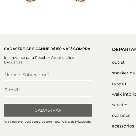
CADASTRE-SE E GANHE R$150 NA 1ª COMPRA
DEPARTA
Inscreva-se para Receber Atualizações
outlet
Exclusivas.
sneakerina
new in
walk into l
sapatos
CADASTRAR
ocasiões
Ao se inscrever, você concorda com nossa Política de Privacidade.
acessórios