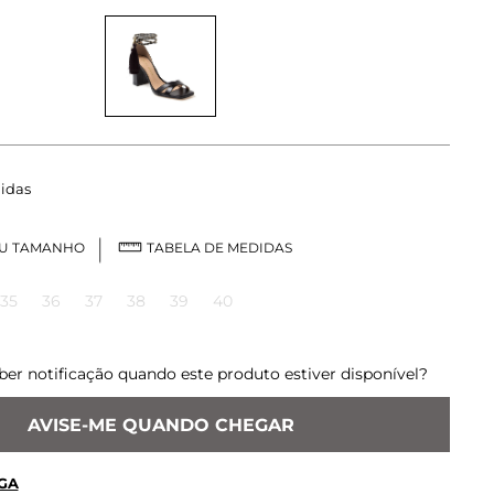
idas
EU TAMANHO
TABELA DE MEDIDAS
35
36
37
38
39
40
ber notificação quando este produto estiver disponível?
AVISE-ME QUANDO CHEGAR
GA