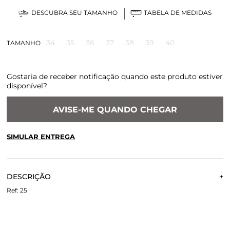
DESCUBRA SEU TAMANHO
TABELA DE MEDIDAS
34
35
36
37
38
39
40
TAMANHO
Gostaria de receber notificação quando este produto estiver
disponível?
AVISE-ME QUANDO CHEGAR
SIMULAR ENTREGA
CALCULE O FRETE OU RETIRE EM LOJA
OK
DESCRIÇÃO
Não sei meu CEP
Sucesso absoluto da Collab by Anna Carolina Bassi, a
25
Sandália Carol voltou para o Verão 2019 em novas cores
perfeitas para a estação. A sandália possui salto médio,
perfeita para uma festa, casamento, um jantar especial, ou
até mesmo para quem não dispensa em belo salto para