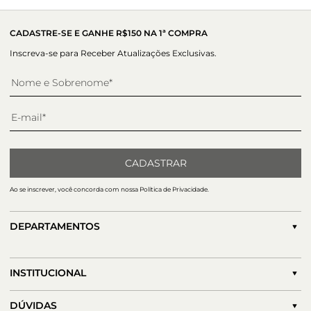
a cor do couro. O bico quadrado deixa qualquer produção
elegante e sofisticada.
CADASTRE-SE E GANHE R$150 NA 1ª COMPRA
Inscreva-se para Receber Atualizações Exclusivas.
CADASTRAR
Ao se inscrever, você concorda com nossa Política de Privacidade.
DEPARTAMENTOS
INSTITUCIONAL
DÚVIDAS