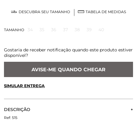
DESCUBRA SEU TAMANHO
TABELA DE MEDIDAS
34
35
36
37
38
39
40
TAMANHO
Gostaria de receber notificação quando este produto estiver
disponível?
AVISE-ME QUANDO CHEGAR
SIMULAR ENTREGA
CALCULE O FRETE OU RETIRE EM LOJA
OK
DESCRIÇÃO
Não sei meu CEP
A Sandália Florença traz forte a identidade da Paula Torres
515
com o tresse manual em toda sua palmilha. O modelo é
produzido em couro, na parte superior, tiras finas e fivela
para fechamento lateral. Salto médio e fino que acompanha