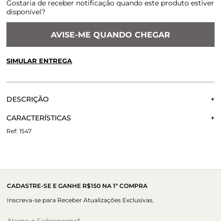
Gostaria de receber notificação quando este produto estiver
disponível?
AVISE-ME QUANDO CHEGAR
SIMULAR ENTREGA
CALCULE O FRETE OU RETIRE EM LOJA
OK
DESCRIÇÃO
Não sei meu CEP
SANDÁLIA GAYA
CARACTERÍSTICAS
1547
Altura do salto:
4,50 cm
CADASTRE-SE E GANHE R$150 NA 1ª COMPRA
Inscreva-se para Receber Atualizações Exclusivas.