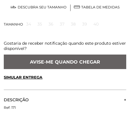
DESCUBRA SEU TAMANHO
TABELA DE MEDIDAS
34
35
36
37
38
39
40
TAMANHO
Gostaria de receber notificação quando este produto estiver
disponível?
AVISE-ME QUANDO CHEGAR
SIMULAR ENTREGA
CALCULE O FRETE OU RETIRE EM LOJA
OK
DESCRIÇÃO
Não sei meu CEP
Tendência absoluta deste inverno, o metalizado está
171
presente em grande parte da nossa nova coleção. Pra ficar
melhor ainda, é no modelo clássico de sandália de salto alto
e grosso - extremamente confortável e uma ótima opção
para trabalhar. Use com jeans para deixar seu look ainda