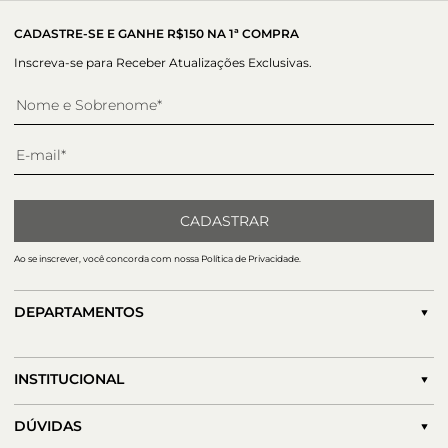
mais descolado, ou para uma ocasião mais especial que
pede algo moderno e cheio de charme. Cor: Bronze Salto:
CADASTRE-SE E GANHE R$150 NA 1ª COMPRA
9.0 CM
Inscreva-se para Receber Atualizações Exclusivas.
CADASTRAR
Ao se inscrever, você concorda com nossa Política de Privacidade.
DEPARTAMENTOS
INSTITUCIONAL
DÚVIDAS