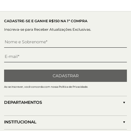
Altura do salto:
6 cm
ao calce, tornando a peça ultra feminina. O fechamento
transversal por fivela ajustável arremata a peça.
CADASTRE-SE E GANHE R$150 NA 1ª COMPRA
Inscreva-se para Receber Atualizações Exclusivas.
CADASTRAR
Ao se inscrever, você concorda com nossa Política de Privacidade.
DEPARTAMENTOS
INSTITUCIONAL