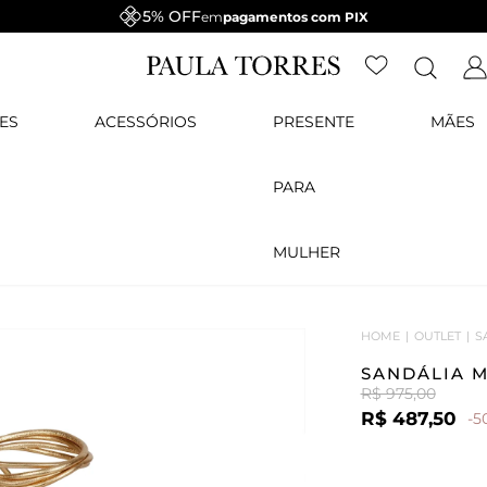
5% OFF
em
pagamentos com PIX
ES
ACESSÓRIOS
PRESENTE
MÃES
PARA
MULHER
HOME
OUTLET
S
SANDÁLIA 
R$ 975,00
R$ 487,50
-5