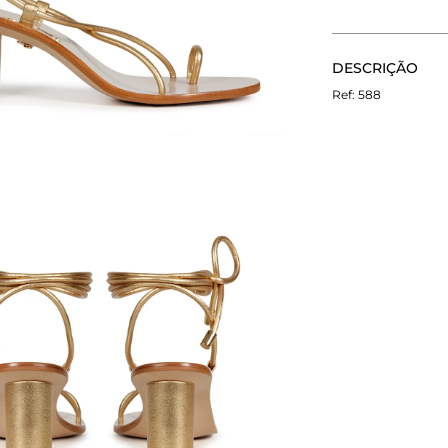
CALCULE O FRETE
DESCRIÇÃO
Não sei meu CEP
A Sandália Mel 
588
salto cilíndrico
elegante. As co
parte do cabedal
o fechamento po
totalemente Verr