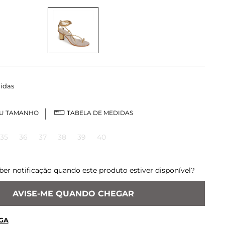
idas
EU TAMANHO
TABELA DE MEDIDAS
35
36
37
38
39
40
ber notificação quando este produto estiver disponível?
AVISE-ME QUANDO CHEGAR
GA