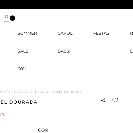
0
SUMMER
CAROL
FESTAS
R
SALE
BASSI
E
60%
APATOS
SANDÁLIA
SANDÁLIA MEL DOURADA
MEL DOURADA
0%
COR