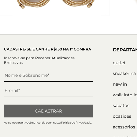
CADASTRE-SE E GANHE R$150 NA 1ª COMPRA
DEPARTA
Inscreva-se para Receber Atualizações
outlet
Exclusivas.
sneakerina
new in
walk into l
sapatos
CADASTRAR
ocasiões
Ao se inscrever, você concorda com nossa Política de Privacidade.
acessórios