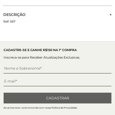
CALCULE O FRETE OU RETIRE EM LOJA
OK
DESCRIÇÃO
Não sei meu CEP
567
Com tiras finas em couro, a Sandália Munique é sinonimo
de moderninade. A vira sobressalente e o salto médio fino
acompanham a mesma cor do couro. A amarração - item
que esteve presente em diversos desfile da ultima
temporada - é o ponto de destaque da sandália.
CADASTRE-SE E GANHE R$150 NA 1ª COMPRA
Inscreva-se para Receber Atualizações Exclusivas.
CADASTRAR
Ao se inscrever, você concorda com nossa Política de Privacidade.