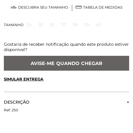
DESCUBRA SEU TAMANHO
TABELA DE MEDIDAS
34
35
36
37
38
39
40
TAMANHO
Gostaria de receber notificação quando este produto estiver
disponível?
AVISE-ME QUANDO CHEGAR
SIMULAR ENTREGA
CALCULE O FRETE OU RETIRE EM LOJA
OK
DESCRIÇÃO
Não sei meu CEP
A Sandália Natalie é confeccionada em couro. O seu
250
diferecial são as quatro tiras trançadas no cabedal, e as duas
tiras no calcanhar. Fechamento lateral por fivelas.