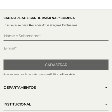
Altura do salto:
6,50 cm
marca, de maneira sofisticada e delicada. O fechamento por
fivela confere elegância e praticidade ao calce.
CADASTRE-SE E GANHE R$150 NA 1ª COMPRA
Inscreva-se para Receber Atualizações Exclusivas.
CADASTRAR
Ao se inscrever, você concorda com nossa Política de Privacidade.
DEPARTAMENTOS
INSTITUCIONAL