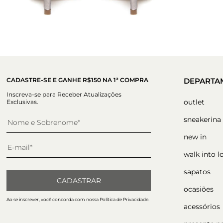
CADASTRE-SE E GANHE R$150 NA 1ª COMPRA
DEPARTA
Inscreva-se para Receber Atualizações
outlet
Exclusivas.
sneakerina
new in
walk into l
sapatos
CADASTRAR
ocasiões
Ao se inscrever, você concorda com nossa Política de Privacidade.
acessórios