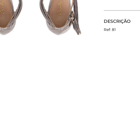
CALCULE O FRETE
DESCRIÇÃO
Não sei meu CEP
A sandália Tie é
81
até mesmo para 
muita elegncia e
perfeitos para c
super femininos 
fechamento é bom
mais cheia de c