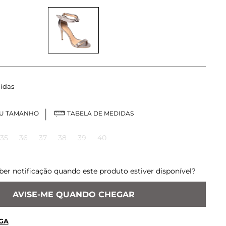
idas
EU TAMANHO
TABELA DE MEDIDAS
35
36
37
38
39
40
ber notificação quando este produto estiver disponível?
AVISE-ME QUANDO CHEGAR
GA