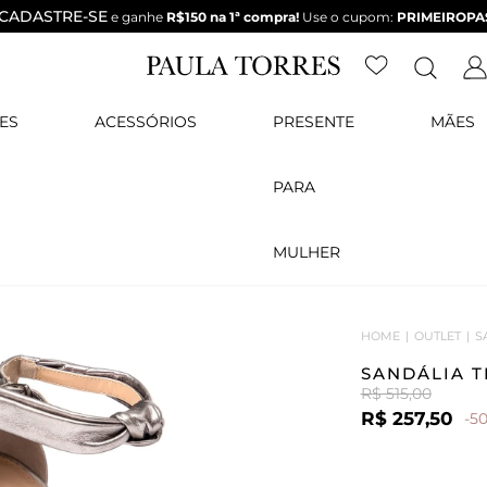
CADASTRE-SE
e ganhe
R$150 na 1ª compra!
Use o cupom:
PRIMEIROPA
ES
ACESSÓRIOS
PRESENTE
MÃES
PARA
MULHER
HOME
OUTLET
S
SANDÁLIA T
R$ 515,00
R$ 257,50
-5