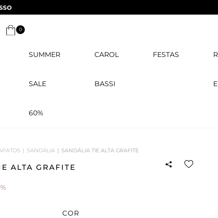
SSO
0
SUMMER
CAROL
FESTAS
R
SALE
BASSI
E
60%
APATOS
SANDÁLIA
SANDÁLIA TIE ALTA GRAFITE
IE ALTA GRAFITE
0%
COR