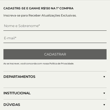
perfeito para andar com muito conforto no dia-a-dia.
invista! ;)
CADASTRE-SE E GANHE R$150 NA 1ª COMPRA
Inscreva-se para Receber Atualizações Exclusivas.
CADASTRAR
Ao se inscrever, você concorda com nossa Política de Privacidade.
DEPARTAMENTOS
INSTITUCIONAL
DÚVIDAS