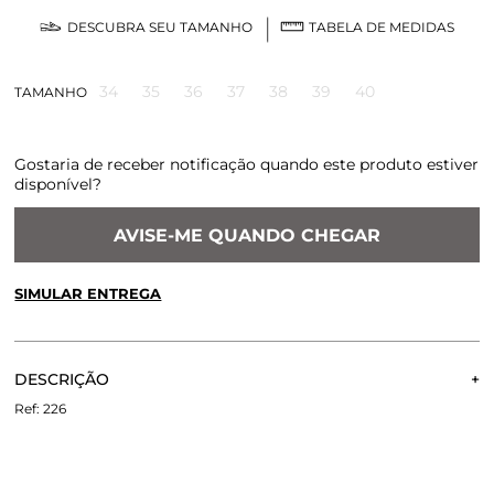
DESCUBRA SEU TAMANHO
TABELA DE MEDIDAS
34
35
36
37
38
39
40
TAMANHO
Gostaria de receber notificação quando este produto estiver
disponível?
AVISE-ME QUANDO CHEGAR
SIMULAR ENTREGA
CALCULE O FRETE OU RETIRE EM LOJA
OK
DESCRIÇÃO
Não sei meu CEP
A Sandália de couro que chegou em 4 cores e promete ser
226
a queridinha desse verão. super fresh, delicada e cheia de
bossa, a sandália possui uma tira fina de amarração com
nozinhos por toda sandália - um charme a parte! para deixar
seu look ainda mais especial, e com um tamanho de salto