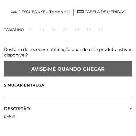
DESCUBRA SEU TAMANHO
TABELA DE MEDIDAS
34
35
36
37
38
39
40
TAMANHO
Gostaria de receber notificação quando este produto estiver
disponível?
AVISE-ME QUANDO CHEGAR
SIMULAR ENTREGA
CALCULE O FRETE OU RETIRE EM LOJA
OK
DESCRIÇÃO
Não sei meu CEP
Sapatilha clássica de couro com desenho estilizado de uma
61
borboleta - dando ainda mais feminilidade e elegância para
seu look. Atemporal com uma cor vibrante, não pode faltar
no seu closet neste verão. Invista!