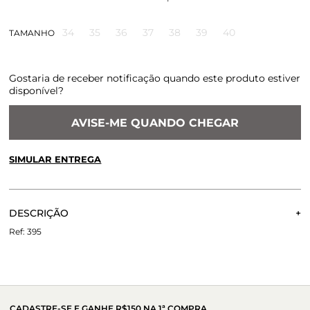
34
35
36
37
38
39
40
TAMANHO
Gostaria de receber notificação quando este produto estiver
disponível?
AVISE-ME QUANDO CHEGAR
SIMULAR ENTREGA
CALCULE O FRETE OU RETIRE EM LOJA
OK
DESCRIÇÃO
Não sei meu CEP
SAPATILHA DREAMS CARAMELO
395
CADASTRE-SE E GANHE R$150 NA 1ª COMPRA