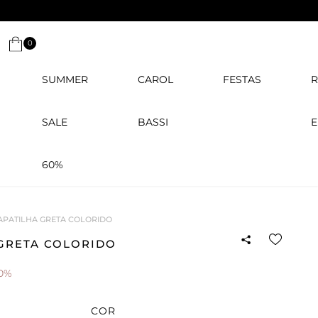
0
SUMMER
CAROL
FESTAS
R
SALE
BASSI
E
60%
APATILHA GRETA COLORIDO
 GRETA COLORIDO
0%
COR