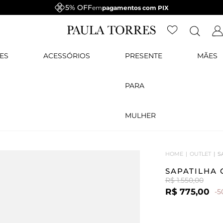
5% OFF
em
pagamentos com PIX
ES
ACESSÓRIOS
PRESENTE
MÃES
PARA
MULHER
HOME
OUTLET
S
SAPATILHA
R$ 1.550,00
R$ 775,00
-5