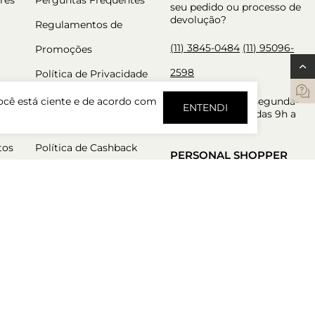
seu pedido ou processo de
devolução?
Regulamentos de
(11) 3845-0484
(11) 95096-
Promoções
2598
Política de Privacidade
Trocas e Devoluções
Atendimento de segunda-
ocê está ciente e de acordo com
ENTENDI
feira a sexta-feira das 9h a
Política de Pré Venda
18h.
tos
Política de Cashback
PERSONAL SHOPPER
Nossos consultores estão
aqui para garantir a melhor
experiência de compra.
Atendimento de segunda-
feira a sexta-feira das 9h a
18h.