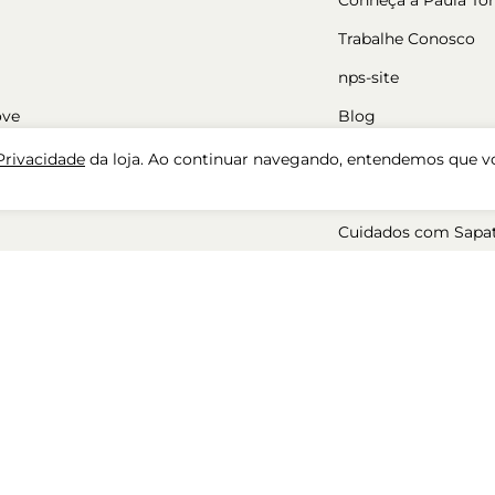
Trabalhe Conosco
nps-site
ove
Blog
Nossas Lojas
 Privacidade
da loja. Ao continuar navegando, entendemos que v
Cadastre-se
Cuidados com Sapa
ara mulher
50%