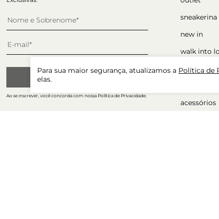
sneakerina
new in
walk into l
sapatos
Para sua maior segurança, atualizamos a
Política de
CADASTRAR
elas.
ocasiões
Ao se inscrever, você concorda com nossa Política de Privacidade.
acessórios
presente p
winter sale
tudo com 