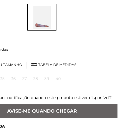
idas
EU TAMANHO
TABELA DE MEDIDAS
35
36
37
38
39
40
ber notificação quando este produto estiver disponível?
AVISE-ME QUANDO CHEGAR
GA