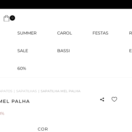
0
SUMMER
CAROL
FESTAS
R
SALE
BASSI
E
60%
APATOS
SAPATILHAS
SAPATILHA MEL PALHA
MEL PALHA
0%
COR