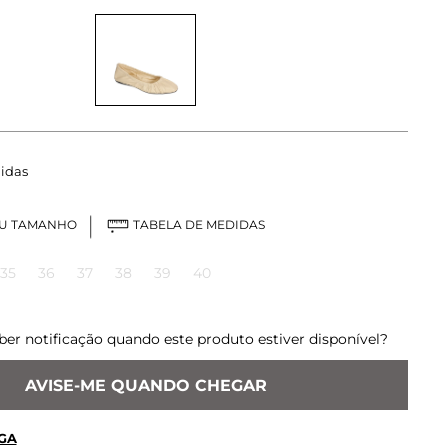
idas
EU TAMANHO
TABELA DE MEDIDAS
35
36
37
38
39
40
ber notificação quando este produto estiver disponível?
AVISE-ME QUANDO CHEGAR
GA