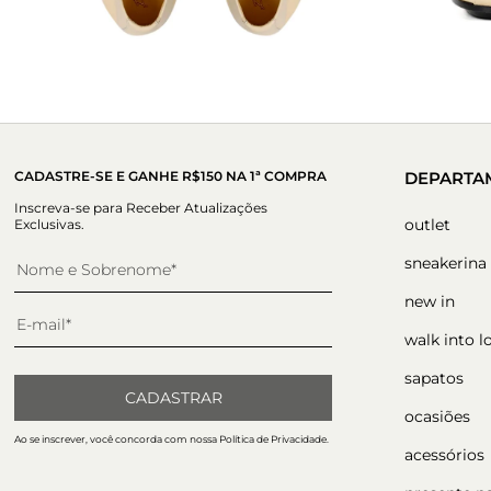
CADASTRE-SE E GANHE R$150 NA 1ª COMPRA
DEPARTA
Inscreva-se para Receber Atualizações
outlet
Exclusivas.
sneakerina
new in
walk into l
sapatos
CADASTRAR
ocasiões
Ao se inscrever, você concorda com nossa Política de Privacidade.
acessórios