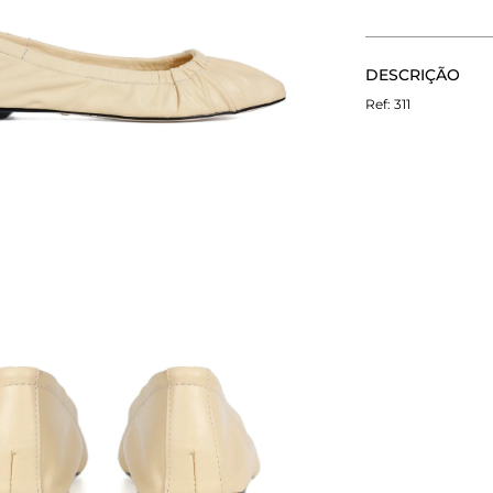
CALCULE O FRETE
DESCRIÇÃO
Não sei meu CEP
A Sapatilha Mel
311
e decote U. Alte
Torres traz como 