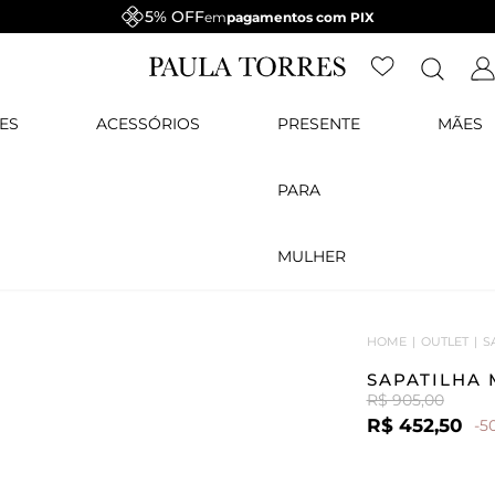
5% OFF
em
pagamentos com PIX
ES
ACESSÓRIOS
PRESENTE
MÃES
PARA
MULHER
HOME
OUTLET
S
SAPATILHA 
R$ 905,00
R$ 452,50
-5