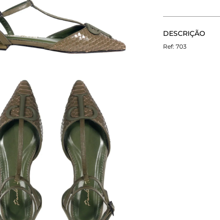
CALCULE O FRETE
DESCRIÇÃO
Não sei meu CEP
A Sapatilha Paul
703
tiras finas no to
do monograma Pau
couro.