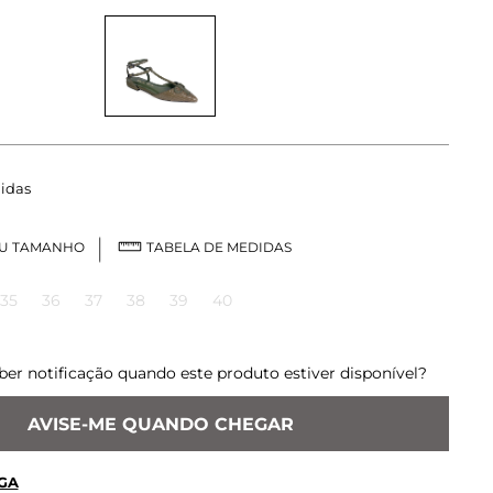
idas
EU TAMANHO
TABELA DE MEDIDAS
35
36
37
38
39
40
ber notificação quando este produto estiver disponível?
AVISE-ME QUANDO CHEGAR
GA