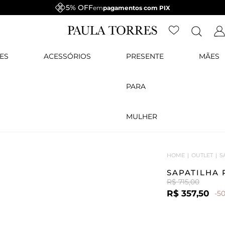
5% OFF
em
pagamentos com PIX
ES
ACESSÓRIOS
PRESENTE
MÃES
PARA
MULHER
HOME
OUTLET
S
SAPATILHA
R$ 715,00
R$ 357,50
-5