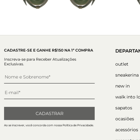
CADASTRE-SE E GANHE R$150 NA 1ª COMPRA
DEPARTA
Inscreva-se para Receber Atualizações
outlet
Exclusivas.
sneakerina
new in
walk into l
sapatos
CADASTRAR
ocasiões
Ao se inscrever, você concorda com nossa Política de Privacidade.
acessórios