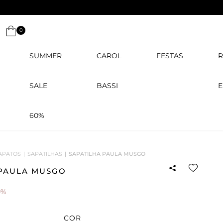
0
SUMMER
CAROL
FESTAS
R
SALE
BASSI
E
60%
APATOS
SAPATILHAS
SAPATILHA PAULA MUSGO
 PAULA MUSGO
0%
COR